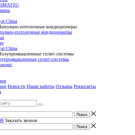
HIMATSU
tatsu
al Clima
польно-потолочные кондиционеры
ai
er
al Clima
лупромышленные сплит-системы
asonic
нии
нии
Новости
Наши работы
Отзывы
Реквизиты
ы
08
Заказать звонок