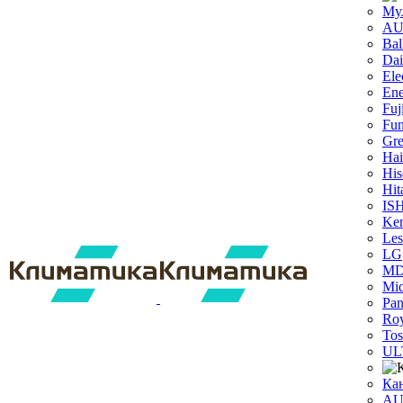
Му
A
Bal
Dai
Ele
Ene
Fuj
Fun
Gr
Hai
His
Hit
IS
Ken
Les
LG
M
Mi
Pan
Roy
Tos
UL
Ка
A