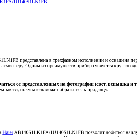
N1FB представлена в трехфазном исполнении и оснащена пере
в атмосферу. Одним из преимуществ прибора является круглогод
чаться от представленных на фотографии (свет, вспышка и т
м заказа, покупатель может обратиться к продавцу.
а
Haier
AB140S1LK1FA/1U140S1LN1FB позволит добиться наилуч