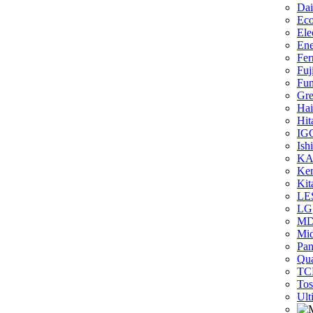
Dai
Eco
Ele
Ene
Fer
Fuj
Fun
Gr
Hai
Hit
IG
Ish
KA
Ken
Kit
LE
LG
M
Mi
Pan
Qua
TC
Tos
Ult