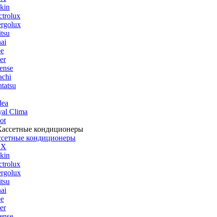
kin
ctrolux
rgolux
itsu
ai
ee
er
ense
achi
tatsu
dea
al Clima
ot
ссетные кондиционеры
UX
kin
ctrolux
rgolux
itsu
ai
ee
er
ense