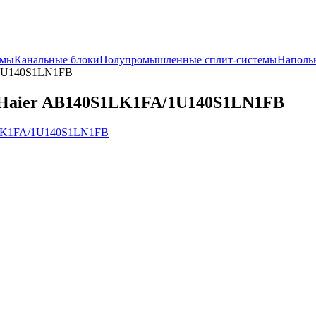
емы
Канальные блоки
Полупромышленные сплит-системы
Наполь
/1U140S1LN1FB
 Haier AB140S1LK1FA/1U140S1LN1FB