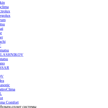
kin
clima
ctrolux
rgolux
rum
itsu
ai
ee
er
achi
C
imatsu
LASHNIKOV
tatsu
ano
SSAR
DV
dea
asonic
ttroClima
L
ot
ima Comfort