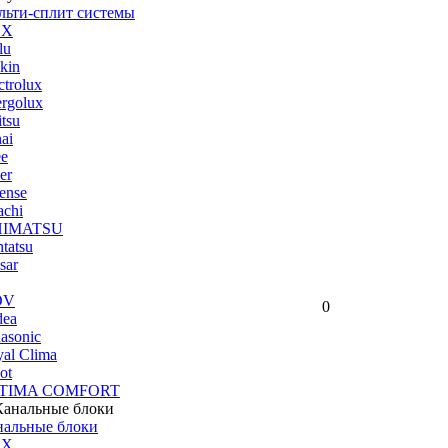
льти-сплит системы
UX
lu
kin
ctrolux
rgolux
itsu
ai
ee
er
ense
achi
HIMATSU
tatsu
sar
DV
0
dea
asonic
al Clima
ot
TIMA COMFORT
нальные блоки
UX