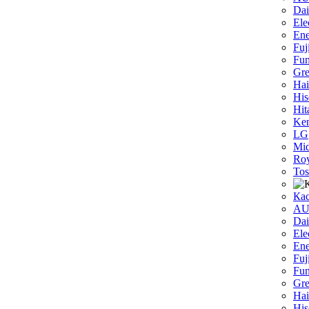
Dаi
Ele
Ene
Fuj
Fun
Gr
Hai
His
Hit
Ken
LG
Mi
Roy
Tos
Ка
A
Dai
Ele
Ene
Fuj
Fun
Gr
Hai
His