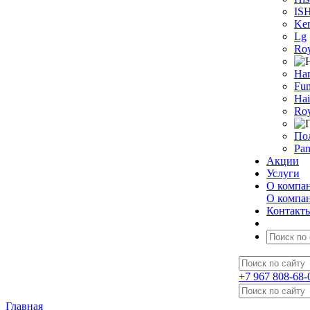
IS
Ken
Lg
Roy
На
Fun
Hai
Roy
По
Pan
Акции
Услуги
О компа
О компа
Контакт
+7 967 808-68-
Главная