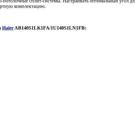
-потолочные сплит-системы. Настраивать оптимальный угол для
артную комплектацию.
а
Haier
AB140S1LK1FA/1U140S1LN1FB
: