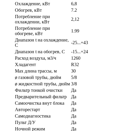
Охлаждение, кВт
6,8
Обогрев, кВт
7.2
Потребление при
2,12
охлаждении, кВт
Потребление при
1.99
обогреве, кВт
Диапазон t на охлаждение,
-25...+43
С
Диапазон t на обогрев, С
-15...+24
Расход воздуха, м3/ч
1260
Хладагент
R32
Max длина трассы, м
30
ø газовой трубы, дюйм
5/8
ø жидкостной трубы, дюйм
3/8
Фильтр тонкой очистки
Да
Предварительный фильтр
Да
Самоочистка внут блока
Да
Авторестарт
Да
Самодиагностика
Да
Пульт Д/У
Да
Ночной режим
Да