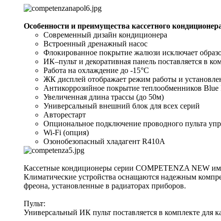
Особенности и преимущества кассетного кондиционер
Современный дизайн кондиционера
Встроенный дренажный насос
Флокированное покрытие жалюзи исключает образо
ИК–пульт и декоративная панель поставляется в ко
Работа на охлаждение до -15°С
ЖК дисплей отображает режим работы и установле
Антикоррозийное покрытие теплообменников Blue 
Увеличенная длина трассы (до 50м)
Универсальный внешний блок для всех серий
Авторестарт
Опциональное подключение проводного пульта уп
Wi-Fi (опция)
Озонобезопасный хладагент R410A
Кассетные кондиционеры серии COMPETENZA NEW имеют
Климатические устройства оснащаются надежным компре
фреона, установленные в радиаторах приборов.
Пульт:
Универсальный ИК пульт поставляется в комплекте для к