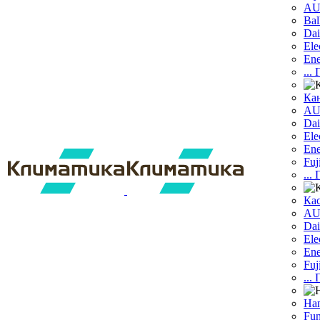
A
Bal
Dai
Ele
Ene
...
Ка
A
Dаi
Ele
Ene
Fuj
...
Ка
A
Dai
Ele
Ene
Fuj
...
На
Fun