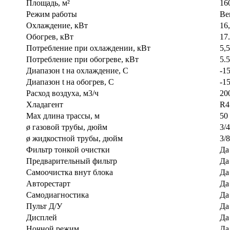
Площадь, м²
16
Режим работы
Ве
Охлаждение, кВт
16
Обогрев, кВт
17
Потребление при охлаждении, кВт
5,
Потребление при обогреве, кВт
5.
Диапазон t на охлаждение, С
-15
Диапазон t на обогрев, С
-15
Расход воздуха, м3/ч
20
Хладагент
R4
Max длина трассы, м
50
ø газовой трубы, дюйм
3/4
ø жидкостной трубы, дюйм
3/8
Фильтр тонкой очистки
Да
Предварительный фильтр
Да
Самоочистка внут блока
Да
Авторестарт
Да
Самодиагностика
Да
Пульт Д/У
Да
Дисплей
Да
Ночной режим
Да