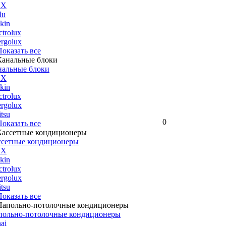
UX
lu
kin
ctrolux
rgolux
 Показать все
нальные блоки
UX
kin
ctrolux
rgolux
itsu
0
 Показать все
ссетные кондиционеры
UX
kin
ctrolux
rgolux
itsu
 Показать все
польно-потолочные кондиционеры
ai