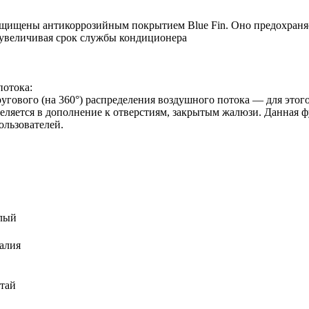
ищены антикоррозийным покрытием Blue Fin. Оно предохраняе
 увеличивая срок службы кондиционера
потока:
вого (на 360°) распределения воздушного потока — для этого 
деляется в дополнение к отверстиям, закрытым жалюзи. Данная 
льзователей.
лый
алия
тай