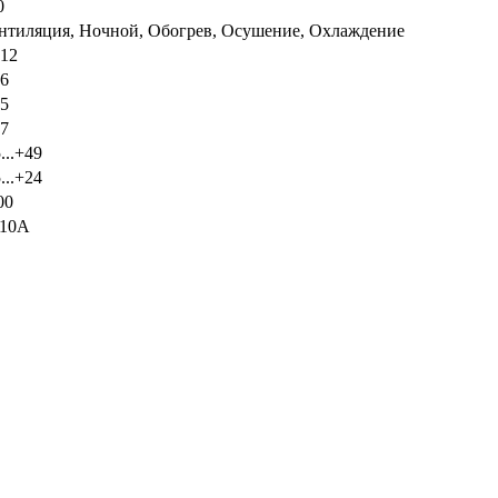
0
нтиляция, Ночной, Обогрев, Осушение, Охлаждение
,12
.6
55
57
...+49
...+24
00
10A