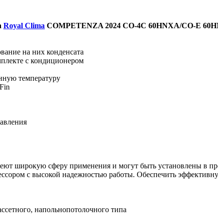
а
Royal Clima
COMPETENZA 2024 CO-4C 60HNXA/CO-E 60H
вание на них конденсата
мплекте с кондиционером
нную температуру
Fin
равления
 широкую сферу применения и могут быть установлены в про
ссором с высокой надежностью работы. Обеспечить эффективну
ассетного, напольнопотолочного типа