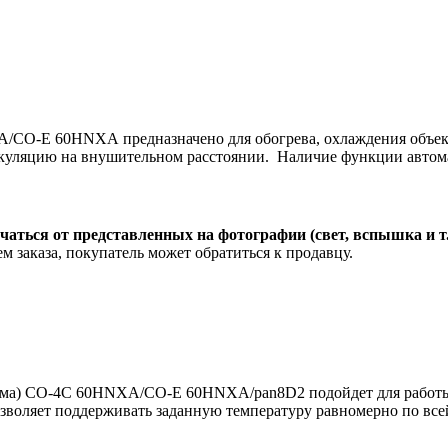
CO-E 60HNXA предназначено для обогрева, охлаждения объект
иркуляцию на внушительном расстоянии. Наличие функции автом
чаться от представленных на фотографии (свет, вспышка и т
м заказа, покупатель может обратиться к продавцу.
ма) CO-4C 60HNXA/CO-E 60HNXA/pan8D2 подойдет для работы 
позволяет поддерживать заданную температуру равномерно по в