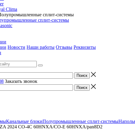
er
al Clima
лупромышленные сплит-системы
asonic
нии
нии
Новости
Наши работы
Отзывы
Реквизиты
ы
08
Заказать звонок
емы
Канальные блоки
Полупромышленные сплит-системы
Наполь
ENZA 2024 CO-4C 60HNXA/CO-E 60HNXA/pan8D2