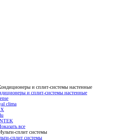
ндиционеры и сплит-системы настенные
ense
al clima
UX
lu
NTEK
 Показать все
льти-сплит системы