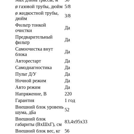
ø газовой трубы, дюйм
5/8
ø жидкостной трубы,
3/8
дюйм
Фильтр тонкой
Да
очистки
Предварительный
Да
фильтр
Самоочистка внут
Да
блока
Авторестарт
Да
Самодиагностика
Да
Пульт Д/У
Да
Ночной режим
Да
Авто режим
Да
Напряжение, В
220
Гарантия
1 год
Внешний блок уровень
52
шума, дБа
Внешний блок
83,4x95x33
габариты (ВхШхГ), см
Внешний блок вес, кг
56