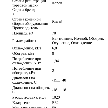
Страна регистрации
Корея
торговой марки
Страна бренда
?
Страна конечной
Китай
сборки оборудования
Производитель
Площадь, м²
70
Вентиляция, Ночной, Обогрев,
Режим работы
Осушение, Охлаждение
Охлаждение, кВт
6,8
Обогрев, кВт
8
Потребление при
1,94
охлаждении, кВт
Потребление при
2
обогреве, кВт
Диапазон t на
-15...+48
охлаждение, С
Диапазон t на обогрев,
-18...+18
С
Расход воздуха, м3/ч
1020
Хладагент
R32
Max длина трассы, м
50