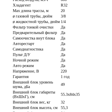
Хладагент
R32
Max длина трассы, м
20
ø газовой трубы, дюйм
3/8
ø жидкостной трубы, дюйм
1/4
Фильтр тонкой очистки
Да
Предварительный фильтр
Да
Самоочистка внут блока
Да
Авторестарт
Да
Самодиагностика
Да
Пульт Д/У
Да
Ночной режим
Да
Авто режим
Да
Напряжение, В
220
Гарантия
1 год
Внешний блок уровень
49
шума, дБа
Внешний блок габариты
55.3x84x35
(ВхШхГ), см
Внешний блок вес, кг
32
Внешний блок высота, см
55,3