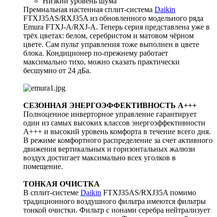
Низкий уровень шума
Премиальная настенная сплит-система
Daikin
FTXJ35AS/RXJ35A из обновленного модельного ряда
Emura FTXJ-A/RXJ-A. Теперь серия представлена уже в
трёх цветах: белом, серебристом и матовом чёрном
цвете. Сам пульт управления тоже выполнен в цвете
блока. Кондиционер по-прежнему работает
максимально тихо, можно сказать практически
бесшумно от 24 дБа.
СЕЗОННАЯ ЭНЕРГОЭФФЕКТИВНОСТЬ A+++
Полноценное инверторное управление гарантирует
один из самых высоких классов энергоэффективности
А+++ и высокий уровень комфорта в течение всего дня.
В режиме комфортного распределение за счет активного
движения вертикальных и горизонтальных жалюзи
воздух достигает максимально всех уголков в
помещение.
ТОНКАЯ ОЧИСТКА
В сплит-системе
Daikin
FTXJ35AS/RXJ35A помимо
традиционного воздушного фильтра имеются фильтры
тонкой очистки. Фильтр с ионами серебра нейтрализует