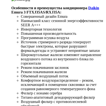
Особенности и преимущества кондиционера
Daikin
Emura 3 FTXJ35AS/RXJ35A:
Совершенный дизайн Emura
Наивысший класс сезонной энергоэффективности
SEER А+++
Инверторная технология
Повышенная производительность
Программная осушка воздуха
Источник стримерного разряда генерирует
быстрые электроны, которые разрушают
формальдегиды и устраняют неприятные запахи
Широкоугольные жалюзи изменяют направление
воздушного потока из внутреннего блока по
горизонтали
Режим покачивания заслонок
Режим покачивания жалюзи
Объемный воздушный поток
Комфортное воздухораспределение – режим,
исключающий в помещении сквозняки за счет
создания равномерного температурного фона
Фильтр с ионами серебра
Титано-апатитовый дезодорирующий фильтр
Воздушный фильтр с противоплесневой
обработкой