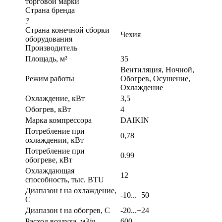
торговой марки
Страна бренда
?
Страна конечной сборки
Чехия
оборудования
Производитель
Площадь, м²
35
Вентиляция, Ночной,
Режим работы
Обогрев, Осушение,
Охлаждение
Охлаждение, кВт
3,5
Обогрев, кВт
4
Марка компрессора
DAIKIN
Потребление при
0,78
охлаждении, кВт
Потребление при
0.99
обогреве, кВт
Охлаждающая
12
способность, тыс. BTU
Диапазон t на охлаждение,
-10...+50
С
Диапазон t на обогрев, С
-20...+24
Расход воздуха, м3/ч
600