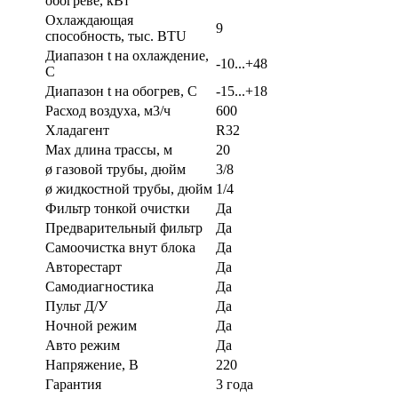
обогреве, кВт
Охлаждающая
9
способность, тыс. BTU
Диапазон t на охлаждение,
-10...+48
С
Диапазон t на обогрев, С
-15...+18
Расход воздуха, м3/ч
600
Хладагент
R32
Max длина трассы, м
20
ø газовой трубы, дюйм
3/8
ø жидкостной трубы, дюйм
1/4
Фильтр тонкой очистки
Да
Предварительный фильтр
Да
Самоочистка внут блока
Да
Авторестарт
Да
Самодиагностика
Да
Пульт Д/У
Да
Ночной режим
Да
Авто режим
Да
Напряжение, В
220
Гарантия
3 года