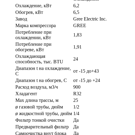
Охлаждение, кВт
6,2
Обогрев, кВт
6,5
Завод
Gree Electric Inc.
Марка компрессора
GREE
Потребление при
1,83
охлаждении, кВт
Потребление при
1,91
обогреве, кВт
Охлаждающая
24
способность, тыс. BTU
Диапазон t на охлаждение,
от -15 до+43
С
Диапазон t на обогрев, С
от -15 до +24
Расход воздуха, м3/ч
900
Хладагент
R32
Max длина трассы, м
25
ø газовой трубы, дюйм
1/2
ø жидкостной трубы, дюйм
1/4
Фильтр тонкой очистки
Да
Предварительный фильтр
Да
Самоочистка внут блока
Да