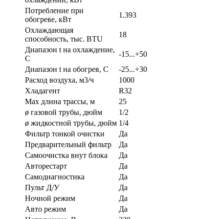
Потребление при
1.393
обогреве, кВт
Охлаждающая
18
способность, тыс. BTU
Диапазон t на охлаждение,
-15...+50
С
Диапазон t на обогрев, С
-25...+30
Расход воздуха, м3/ч
1000
Хладагент
R32
Max длина трассы, м
25
ø газовой трубы, дюйм
1/2
ø жидкостной трубы, дюйм
1/4
Фильтр тонкой очистки
Да
Предварительный фильтр
Да
Самоочистка внут блока
Да
Авторестарт
Да
Самодиагностика
Да
Пульт Д/У
Да
Ночной режим
Да
Авто режим
Да